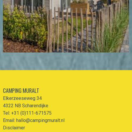
CAMPING MURALT
Elkerzeeseweg 34
4322 NB Scharendijke
Tel: +31 (0)111-671575
Email:
hallo@campingmuralt.nl
Disclaimer