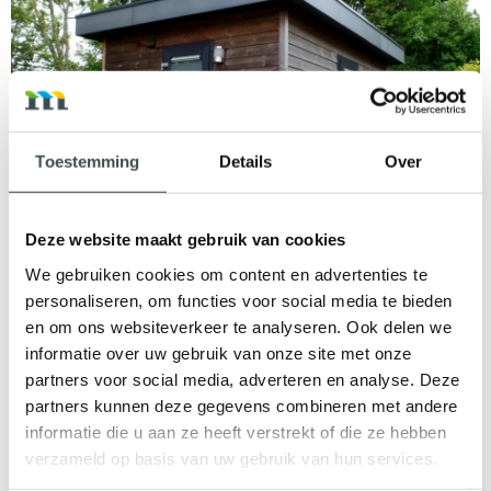
Toestemming
Details
Over
Deze website maakt gebruik van cookies
LUXE KAMPEERPLAATS PRIVÉ
We gebruiken cookies om content en advertenties te
SANITAIR
personaliseren, om functies voor social media te bieden
en om ons websiteverkeer te analyseren. Ook delen we
informatie over uw gebruik van onze site met onze
Extra ruime kampeerplaats (130m2) gescheiden met
partners voor social media, adverteren en analyse. Deze
tussenhagen en eigen privé sanitair bestaande uit een wc,
wastafel en douche.
partners kunnen deze gegevens combineren met andere
informatie die u aan ze heeft verstrekt of die ze hebben
verzameld op basis van uw gebruik van hun services.