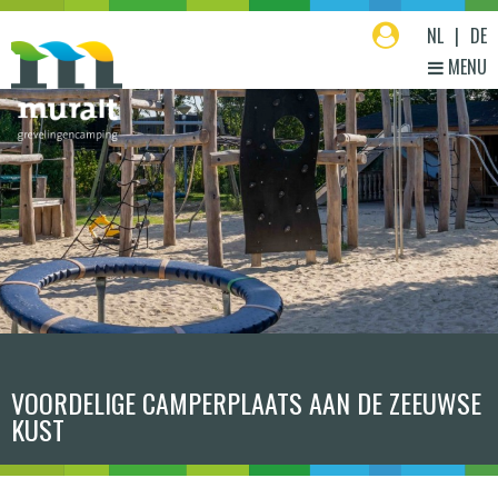
NL
|
DE
MENU
HOME
UW VAKANTIEVERBLIJF
FACILITEITEN
IN DE OMGEVING
HANDIGE INFORMATIE
CONTACT
OVER ONS
VOORDELIGE CAMPERPLAATS AAN DE ZEEUWSE
KUST
ZOEK & BOEK